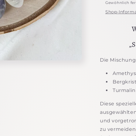
Gewöhnlich fert
Shop-Informa
W
„S
Die Mischung
Amethys
Bergkrist
Turmalin
Diese speziel
ausgewählten 
und vorgetro
zu vermeiden.