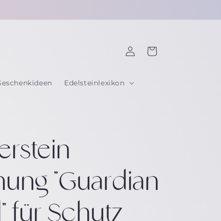
☽ Jeder Stein per Hand mit Liebe ausgesucht ☾
Einloggen
Warenkorb
Geschenkideen
Edelsteinlexikon
rstein
hung "Guardian
" für Schutz