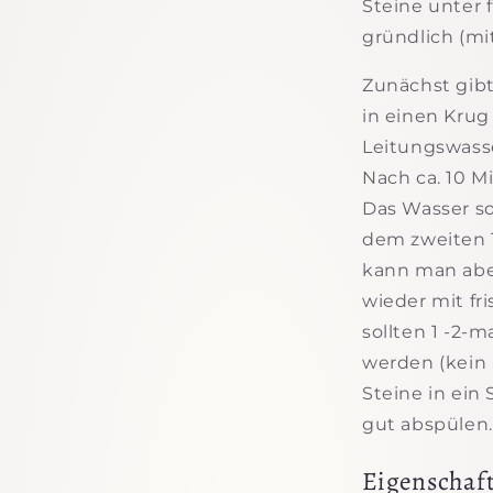
Steine unter
gründlich (mi
Zunächst gibt
in einen Krug
Leitungswasse
Nach ca. 10 Mi
Das Wasser so
dem zweiten 
kann man abe
wieder mit fr
sollten 1 -2-
werden (kein 
Steine in ei
gut abspülen.
Eigenschaf