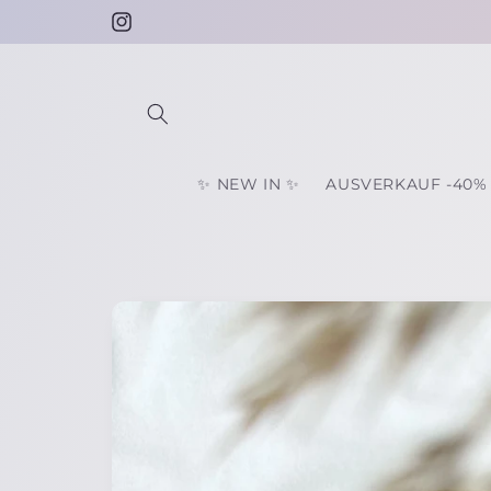
Direkt
⋗ Bearbeitungszeit nur ca. 4-10 Tage ⋖
zum
Instagram
Inhalt
✨ NEW IN ✨
AUSVERKAUF -40%
Zu
Produktinformationen
springen