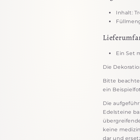
Inhalt: T
Füllmeng
Lieferumfa
Ein Set 
Die Dekoration
Bitte beachte
ein Beispielfo
Die aufgeführ
Edelsteine ba
übergreifend
keine medizi
dar und erset