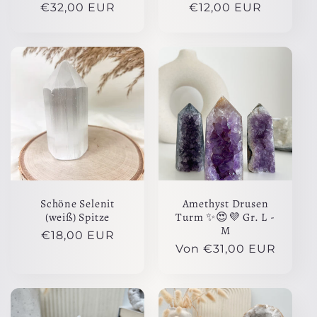
Normaler
€32,00 EUR
Normaler
€12,00 EUR
Preis
Preis
Schöne Selenit
Amethyst Drusen
(weiß) Spitze
Turm ✨😍💜 Gr. L -
M
Normaler
€18,00 EUR
Normaler
Von €31,00 EUR
Preis
Preis