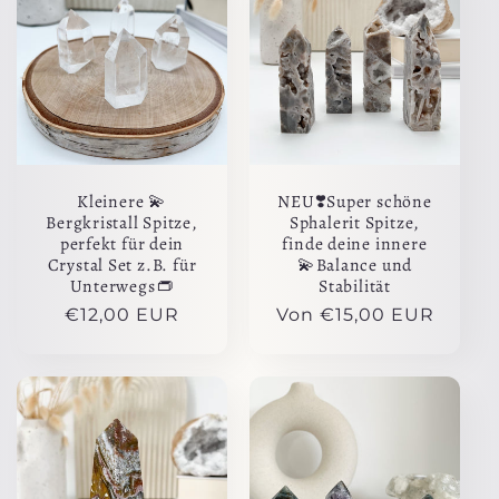
Kleinere 💫
NEU❣️Super schöne
Bergkristall Spitze,
Sphalerit Spitze,
perfekt für dein
finde deine innere
Crystal Set z.B. für
💫Balance und
Unterwegs👝
Stabilität
Normaler
€12,00 EUR
Normaler
Von €15,00 EUR
Preis
Preis