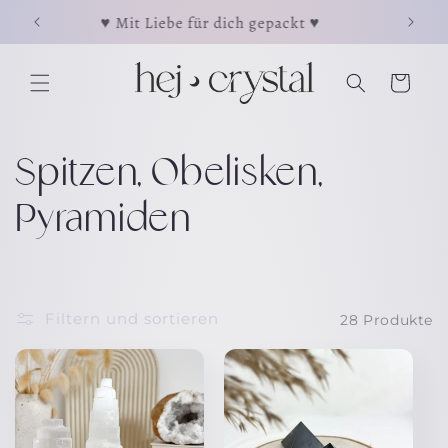
Direkt
⋖
♥ Mit Liebe für dich gepackt ♥
☽ Jeder
zum
Inhalt
Warenkorb
K
Spitzen, Obelisken,
a
Pyramiden
t
e
Filtern und sortieren
28 Produkte
g
o