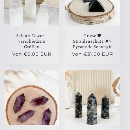
r
i
e
Selenit Tower -
Große 🛡️
:
verschiedene
Strahlenschutz ❌⚡️
Größen
Pyramide Schungit
Normaler
Von €9,00 EUR
Normaler
Von €31,00 EUR
Preis
Preis