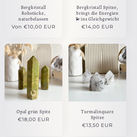
Bergkristall
Bergkristall Spitze,
Rohstücke,
bringt die Energien
naturbelassen
💫ins Gleichgewicht
Normaler
Von €10,00 EUR
Normaler
€14,00 EUR
Preis
Preis
Opal grün Spitz
Turmalinquarz
Spitze
Normaler
€18,00 EUR
Normaler
€13,50 EUR
Preis
Preis