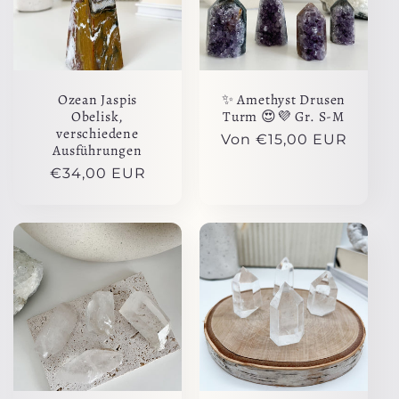
Ozean Jaspis
✨ Amethyst Drusen
Obelisk,
Turm 😍💜 Gr. S-M
verschiedene
Normaler
Von €15,00 EUR
Ausführungen
Preis
Normaler
€34,00 EUR
Preis