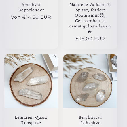
Amethyst
Magische Vulkanit ✨
Doppelender
Spitze, fördert
Optimismus😊,
Normaler
Von €14,50 EUR
Gelassenheit u.
Preis
ermutigt loszulassen
💫
Normaler
€18,00 EUR
Preis
Lemurien Quarz
Bergkristall
Rohspitze
Rohspitze