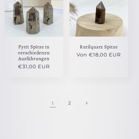
Pyrit Spitze in
Rutilquarz Spitze
verschiedenen
Normaler
Von €18,00 EUR
Ausführungen
Preis
Normaler
€31,00 EUR
Preis
1
2