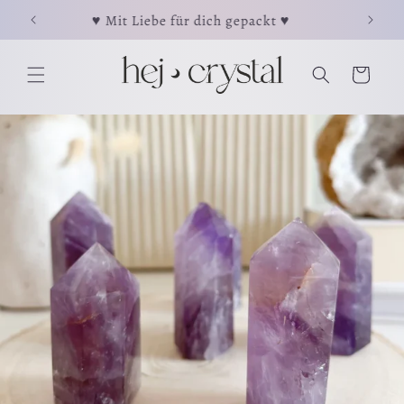
Direkt
⋖
♥ Mit Liebe für dich gepackt ♥
☽ Jeder
zum
Inhalt
Warenkorb