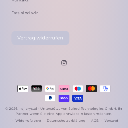
Kontakt
Das sind wir
Vertrag widerrufen
Instagram
Zahlungsmethoden
© 2026,
hej crystal
- Unterstützt von Suited Technologies GmbH, Ihr
Partner wenn Sie eine
App entwickeln lassen
möchten.
Widerrufsrecht
Datenschutzerklärung
AGB
Versand