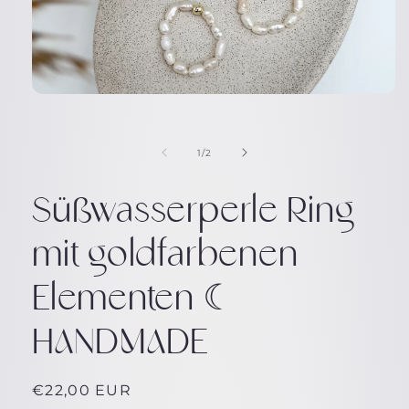
Medien
1
in
Modal
von
1
/
2
öffnen
Süßwasserperle Ring
mit goldfarbenen
Elementen ☾
HANDMADE
Normaler
€22,00 EUR