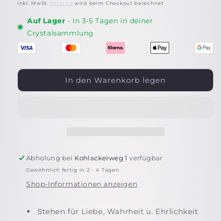
Preis
inkl. MwSt.
Versand
wird beim Checkout berechnet
Auf Lager
- In 3-5 Tagen in deiner
Crystalsammlung
In den Warenkorb legen
Abholung bei
Kohlackerweg 1
verfügbar
Gewöhnlich fertig in 2 - 4 Tagen
Shop-Informationen anzeigen
Stehen für Liebe, Wahrheit u. Ehrlichkeit