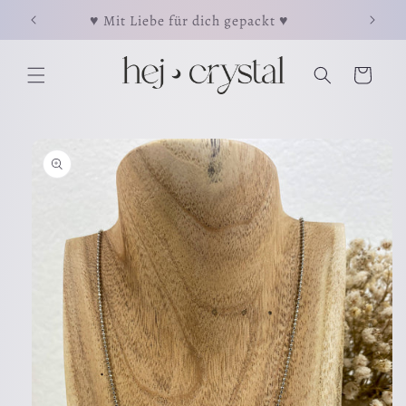
Direkt
⋖
♥ Mit Liebe für dich gepackt ♥
☽ Jeder
zum
Inhalt
Warenkorb
duktinformationen
ingen