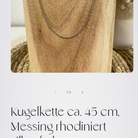
Medien
1
in
Modal
von
1
/
2
öffnen
Kugelkette ca. 45 cm,
Messing rhodiniert