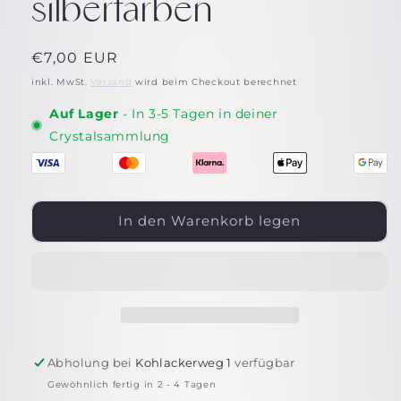
silberfarben
Normaler
€7,00 EUR
Preis
inkl. MwSt.
Versand
wird beim Checkout berechnet
Auf Lager
- In 3-5 Tagen in deiner
Crystalsammlung
In den Warenkorb legen
Abholung bei
Kohlackerweg 1
verfügbar
Gewöhnlich fertig in 2 - 4 Tagen