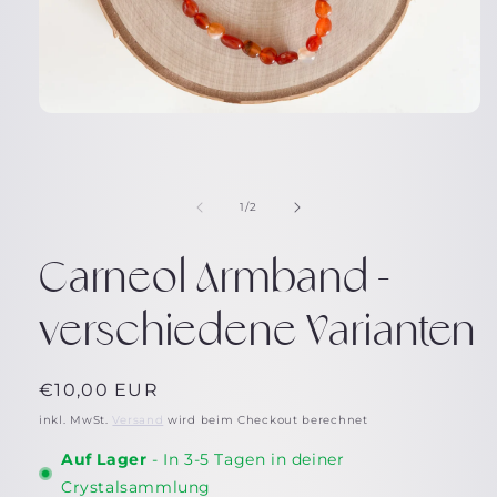
Medien
1
in
Modal
öffnen
von
1
/
2
Carneol Armband -
verschiedene Varianten
Normaler
€10,00 EUR
Preis
inkl. MwSt.
Versand
wird beim Checkout berechnet
Auf Lager
- In 3-5 Tagen in deiner
Crystalsammlung