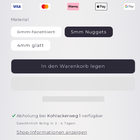
Material
6mm facettiert
5mm Nuggets
Variante
ausverkauft
oder
4mm glatt
nicht
verfügbar
In den Warenkorb legen
Abholung bei
Kohlackerweg 1
verfügbar
Gewöhnlich fertig in 2 - 4 Tagen
Shop-Informationen anzeigen