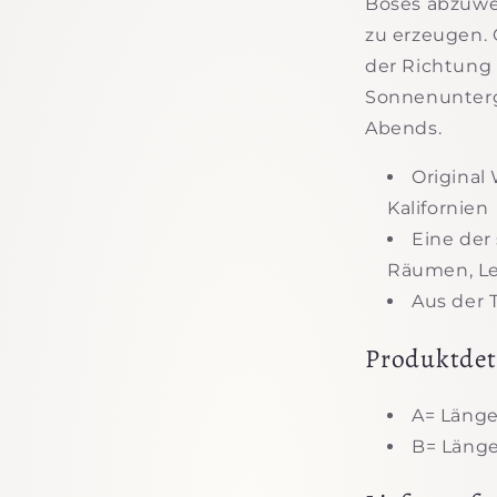
Böses abzuwe
zu erzeugen. 
der Richtung 
Sonnenunterg
Abends.
Original
Kalifornien
Eine der
Räumen, L
Aus der T
Produktdeta
A= Länge
B= Länge