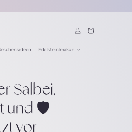
☽ Jeder Stein per Hand mit Liebe ausgesucht ☾
Einloggen
Warenkorb
Geschenkideen
Edelsteinlexikon
r Salbei,
t und 🛡️
zt vor