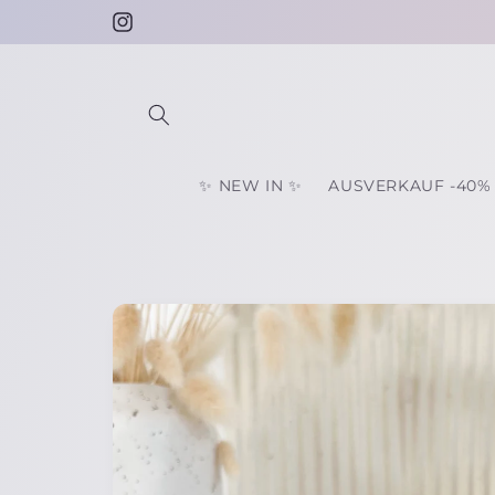
Direkt
⋗ Bearbeitungszeit nur ca. 4-10 Tage ⋖
zum
Instagram
Inhalt
✨ NEW IN ✨
AUSVERKAUF -40%
Zu
Produktinformationen
springen