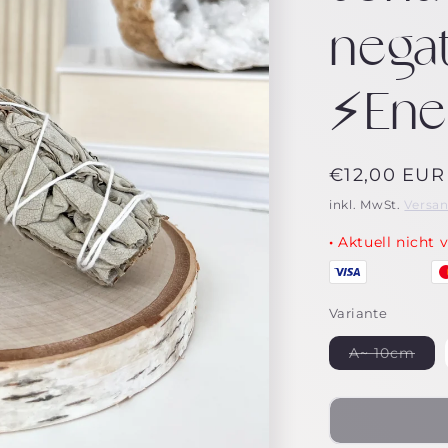
nega
⚡Ene
Normaler
€12,00 EUR
Preis
inkl. MwSt.
Versa
·
Aktuell nicht 
Variante
A~ 10cm
Variante
ausverk
oder
nicht
verfügb