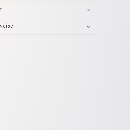
r
weise