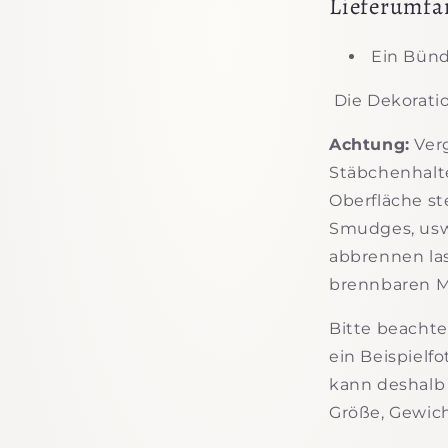
Lieferumfa
Ein Bünd
Die Dekoratio
Achtung:
Verg
Stäbchenhalte
Oberfläche s
Smudges, usw.
abbrennen la
brennbaren Ma
Bitte beachte
ein Beispielf
kann deshalb 
Größe, Gewic