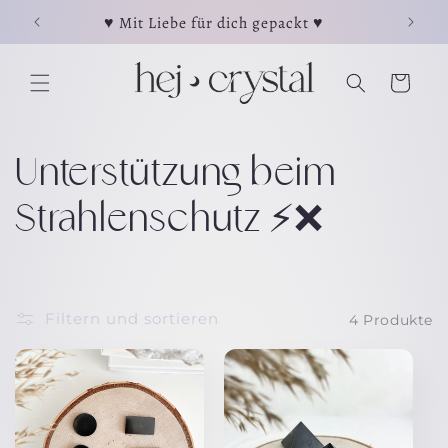
Direkt
⋖
♥ Mit Liebe für dich gepackt ♥
☽ Jeder
zum
Inhalt
Warenkorb
K
Unterstützung beim
a
Strahlenschutz ⚡️❌
t
e
Filtern und sortieren
4 Produkte
g
o