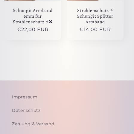
Schungit Armband
Strahlenschutz ⚡️
6mm für
Schungit Splitter
Strahlenschutz ⚡️❌
Armband
Normaler
€22,00 EUR
Normaler
€14,00 EUR
Preis
Preis
Impressum
Datenschutz
Zahlung & Versand