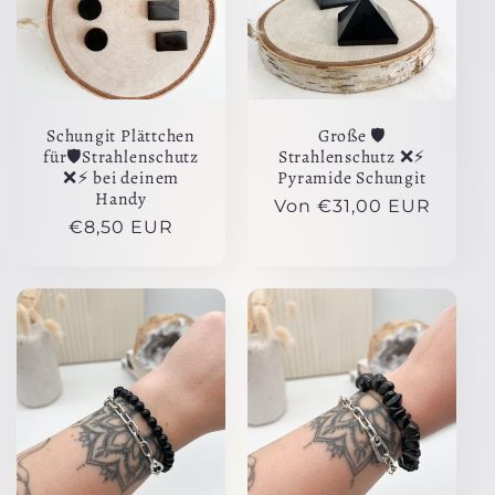
r
i
e
Schungit Plättchen
Große 🛡️
:
für🛡️Strahlenschutz
Strahlenschutz ❌⚡️
❌⚡️ bei deinem
Pyramide Schungit
Handy
Normaler
Von €31,00 EUR
Normaler
€8,50 EUR
Preis
Preis